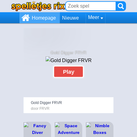
Meer
Homepage
Nieuwe
Gold Digger FRVR
Play
Gold Digger FRVR
door FRVR