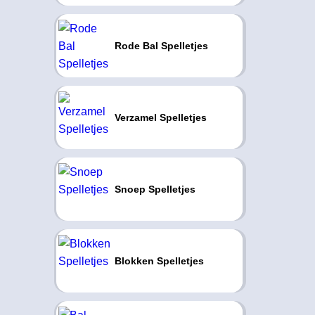
Rode Bal Spelletjes
Verzamel Spelletjes
Snoep Spelletjes
Blokken Spelletjes