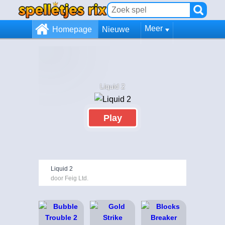
Meer
Homepage
Nieuwe
Liquid 2
Play
Liquid 2
door Feig Ltd.