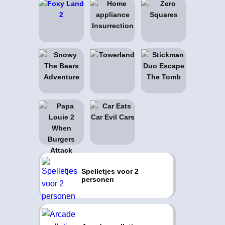
Spelletjes voor 2
personen