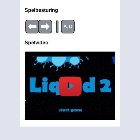
Spelbesturing
|
A,D
Spelvideo