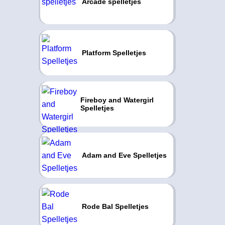
Arcade spelletjes
Platform Spelletjes
Fireboy and Watergirl
Spelletjes
Adam and Eve Spelletjes
Rode Bal Spelletjes