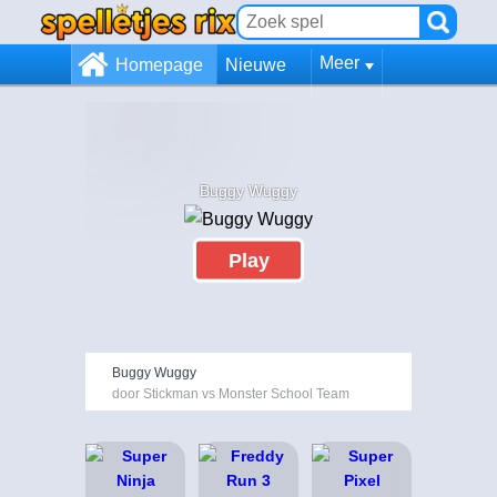
Meer
Homepage
Nieuwe
Buggy Wuggy
Play
Buggy Wuggy
door Stickman vs Monster School Team