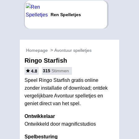
Ren Spelletjes
Homepage
Avontuur spelletjes
Ringo Starfish
315
Stimmen
4.8
Speel Ringo Starfish gratis online
zonder installatie of download; ontdek
vergelijkbare Avontuur spelletjes en
geniet direct van het spel.
Ontwikkelaar
Ontwikkeld door magnificstudios
Spelbesturing