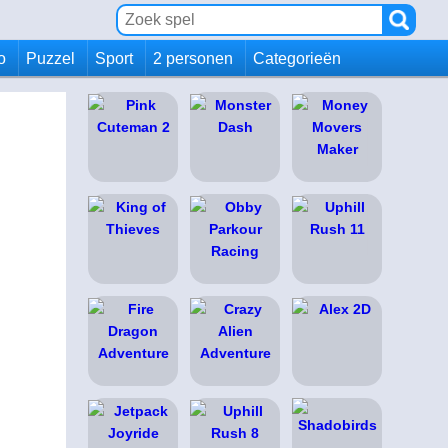
io
Puzzel
Sport
2 personen
Categorieën