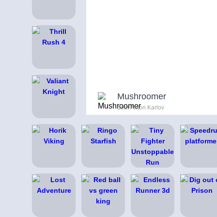
Mushroomer
door Anton Karlov