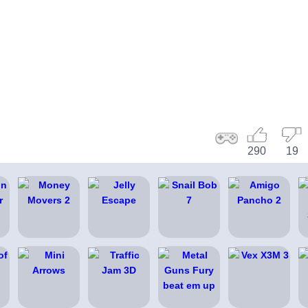
290
19