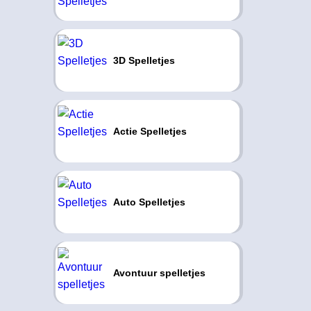
3D Spelletjes
Actie Spelletjes
Auto Spelletjes
Avontuur spelletjes