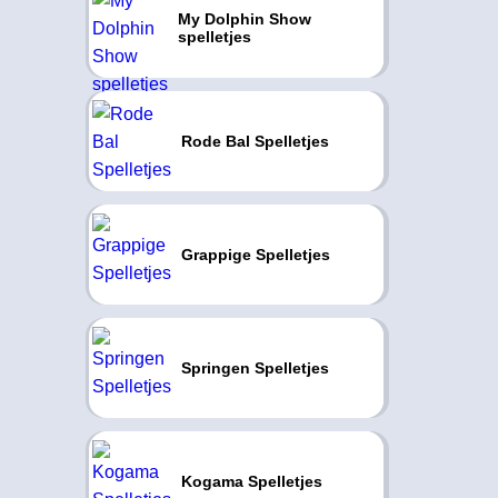
My Dolphin Show
spelletjes
Rode Bal Spelletjes
Grappige Spelletjes
Springen Spelletjes
Kogama Spelletjes