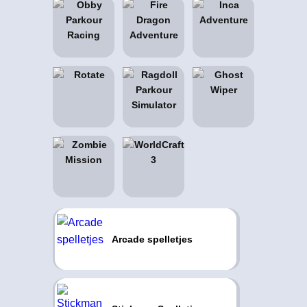
Arcade spelletjes