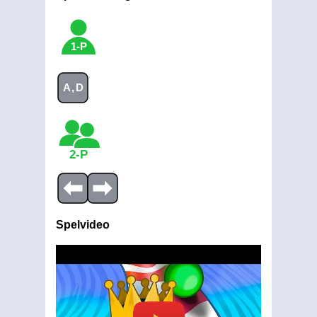
1-P
A,D
2-P
Spelvideo