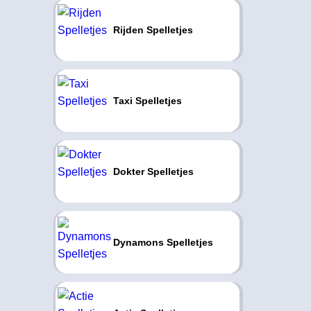
Rijden Spelletjes
Taxi Spelletjes
Dokter Spelletjes
Dynamons Spelletjes