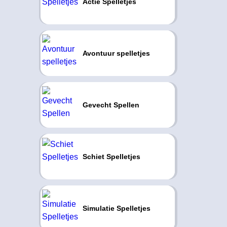
Actie Spelletjes
Avontuur spelletjes
Gevecht Spellen
Schiet Spelletjes
Simulatie Spelletjes