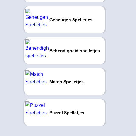
Geheugen Spelletjes
Behendigheid spelletjes
Match Spelletjes
Puzzel Spelletjes