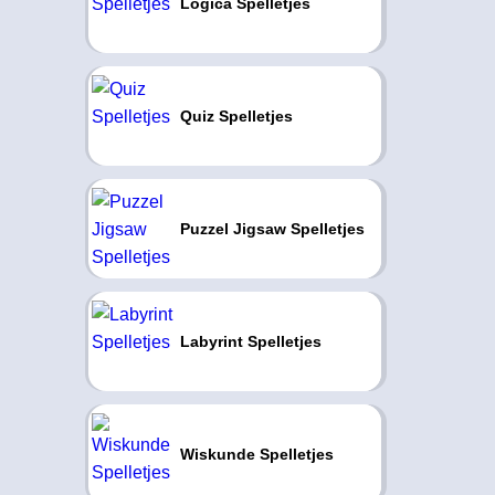
Logica Spelletjes
Quiz Spelletjes
Puzzel Jigsaw Spelletjes
Labyrint Spelletjes
Wiskunde Spelletjes