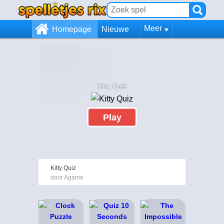
Meer
Homepage
Nieuwe
Kitty Quiz
Play
Kitty Quiz
door Agame