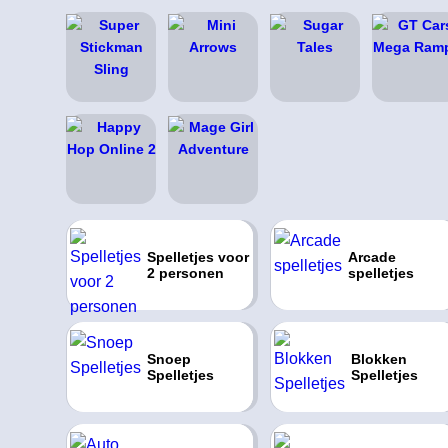
Spelletjes voor
Arcade
2 personen
spelletjes
Snoep
Blokken
Spelletjes
Spelletjes