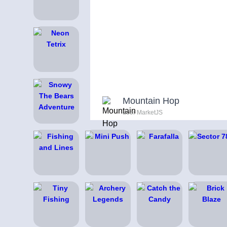
Mountain Hop
door MarketJS