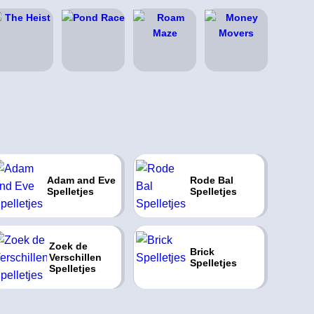
Adam and Eve
Rode Bal
Spelletjes
Spelletjes
Zoek de
Brick
Verschillen
Spelletjes
Spelletjes