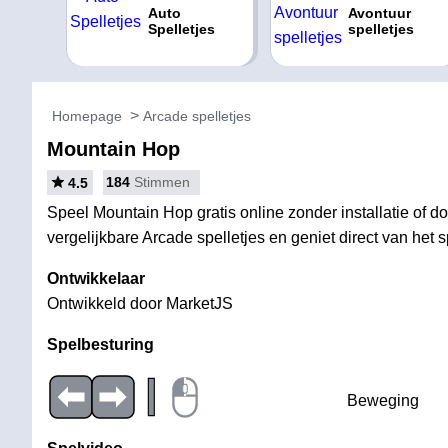
Auto
Avontuur
Spelletjes
spelletjes
Homepage
Arcade spelletjes
Mountain Hop
184
Stimmen
4.5
Speel Mountain Hop gratis online zonder installatie of 
vergelijkbare Arcade spelletjes en geniet direct van het s
Ontwikkelaar
Ontwikkeld door MarketJS
Spelbesturing
|
Beweging