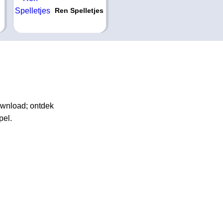
Ren Spelletjes
download; ontdek
pel.