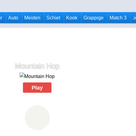
r
Auto
Meiden
Schiet
Kook
Grappige
Match 3
.
Mountain Hop
Play