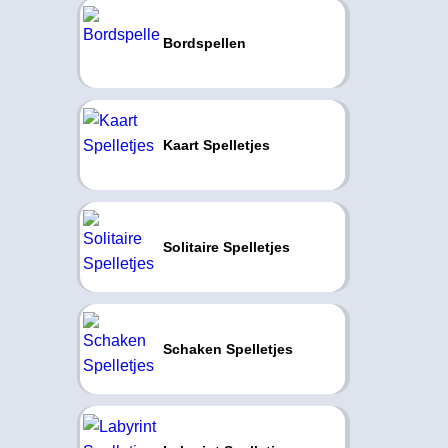
Bordspellen
Kaart Spelletjes
Solitaire Spelletjes
Schaken Spelletjes