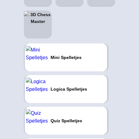
Mini Spelletjes
Logica Spelletjes
Quiz Spelletjes