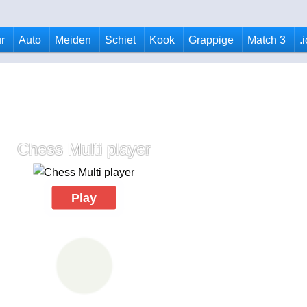
r
Auto
Meiden
Schiet
Kook
Grappige
Match 3
.
Chess Multi player
Play