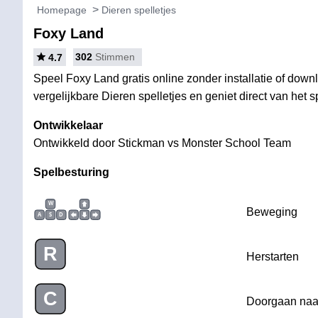
Homepage
Dieren spelletjes
Foxy Land
302
Stimmen
4.7
Speel Foxy Land gratis online zonder installatie of down
vergelijkbare Dieren spelletjes en geniet direct van het s
Ontwikkelaar
Ontwikkeld door Stickman vs Monster School Team
Spelbesturing
W
Beweging
A
S
D
R
Herstarten
C
Doorgaan naar