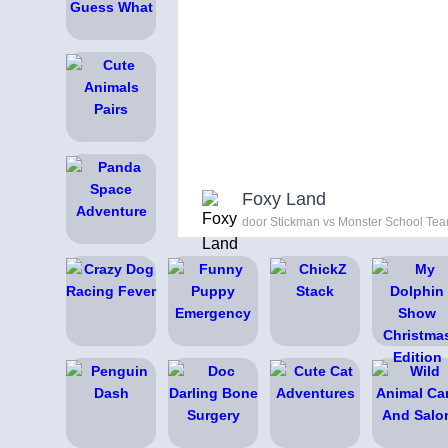
Foxy Land
door Stickman vs Monster School Te