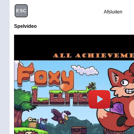
ESC
Afsluiten
Spelvideo