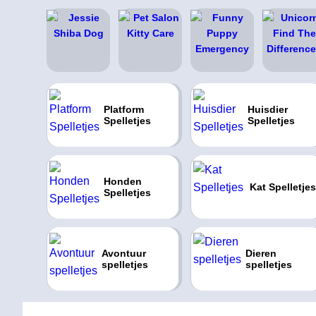
Platform
Huisdier
Spelletjes
Spelletjes
Honden
Kat Spelletjes
Spelletjes
Avontuur
Dieren
spelletjes
spelletjes