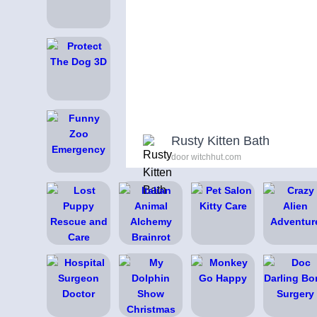
Rusty Kitten Bath
door witchhut.com