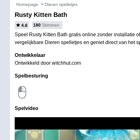
Homepage
Dieren spelletjes
Rusty Kitten Bath
180
Stimmen
4.6
Speel Rusty Kitten Bath gratis online zonder installatie 
vergelijkbare Dieren spelletjes en geniet direct van het s
Ontwikkelaar
Ontwikkeld door witchhut.com
Spelbesturing
Spelvideo