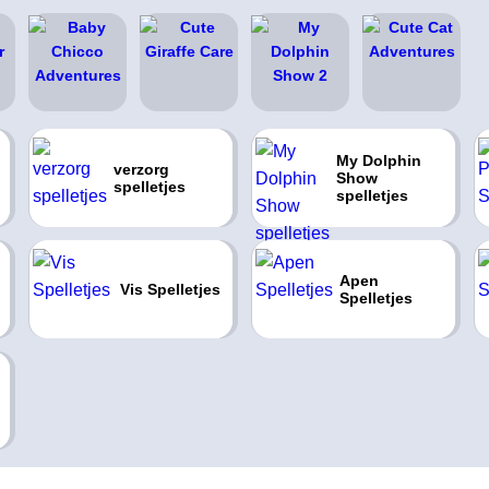
My Dolphin
verzorg
Show
spelletjes
spelletjes
Apen
Vis Spelletjes
Spelletjes