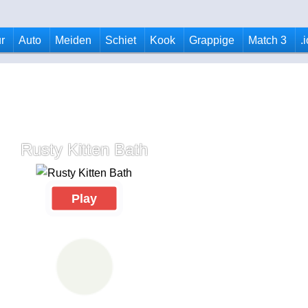
r
Auto
Meiden
Schiet
Kook
Grappige
Match 3
.
Rusty Kitten Bath
Play