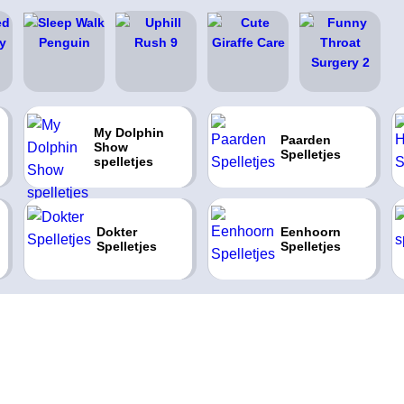
My Dolphin
Paarden
Show
Spelletjes
spelletjes
Dokter
Eenhoorn
Spelletjes
Spelletjes