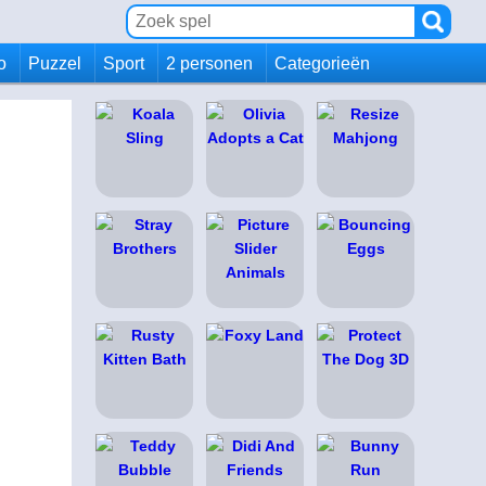
io
Puzzel
Sport
2 personen
Categorieën