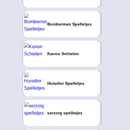
Bomberman Spelletjes
Kanon Schieten
Huisdier Spelletjes
verzorg spelletjes