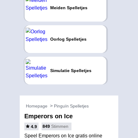
Meiden Spelletjes
Oorlog Spelletjes
Simulatie Spelletjes
Homepage
Pinguïn Spelletjes
Emperors on Ice
849
Stimmen
4.9
Speel Emperors on Ice gratis online