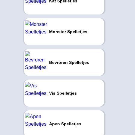
Kat Spelletjes
Monster Spelletjes
Bevroren Spelletjes
Vis Spelletjes
Apen Spelletjes