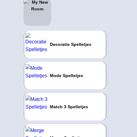
Decoratie Spelletjes
Mode Spelletjes
Match 3 Spelletjes