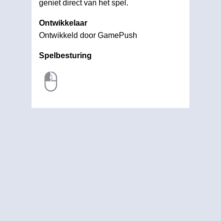
geniet direct van het spel.
Ontwikkelaar
Ontwikkeld door GamePush
Spelbesturing