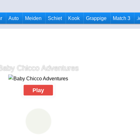
r
Auto
Meiden
Schiet
Kook
Grappige
Match 3
.
Baby Chicco Adventures
Play