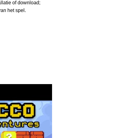
llatie of download;
van het spel.