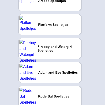
Arcade spelletjes
Platform Spelletjes
Fireboy and Watergirl
Spelletjes
Adam and Eve Spelletjes
Rode Bal Spelletjes