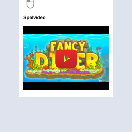
Spelvideo