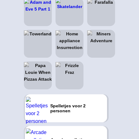
Spelletjes voor 2
personen