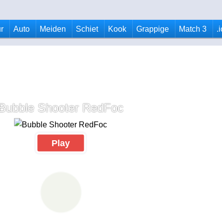
r
Auto
Meiden
Schiet
Kook
Grappige
Match 3
.
Bubble Shooter RedFoc
Play