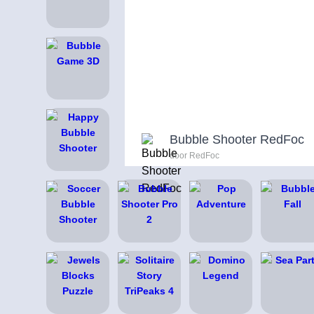
Bubble Shooter RedFoc
door RedFoc