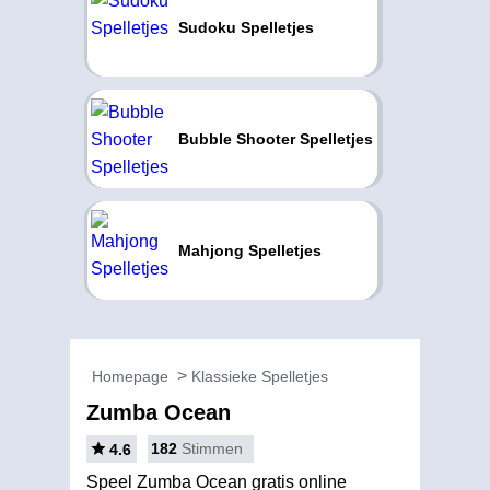
Sudoku Spelletjes
Bubble Shooter Spelletjes
Mahjong Spelletjes
Homepage
Klassieke Spelletjes
Zumba Ocean
182
Stimmen
4.6
Speel Zumba Ocean gratis online