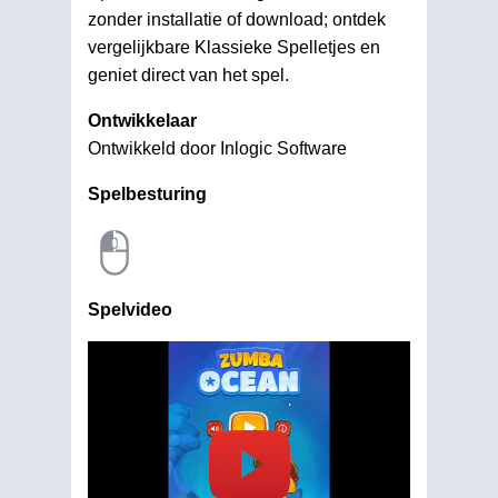
zonder installatie of download; ontdek
vergelijkbare Klassieke Spelletjes en
geniet direct van het spel.
Ontwikkelaar
Ontwikkeld door Inlogic Software
Spelbesturing
Spelvideo