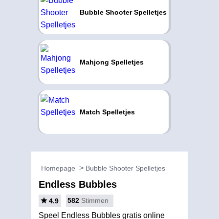
Bubble Shooter Spelletjes
Mahjong Spelletjes
Match Spelletjes
Homepage
Bubble Shooter Spelletjes
Endless Bubbles
582
Stimmen
4.9
Speel Endless Bubbles gratis online