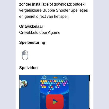
zonder installatie of download; ontdek
vergelijkbare Bubble Shooter Spelletjes
en geniet direct van het spel.
Ontwikkelaar
Ontwikkeld door Agame
Spelbesturing
Spelvideo