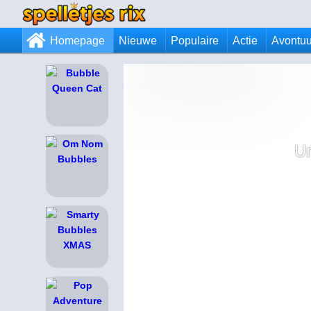
Homepage
Nieuwe
Populaire
Actie
Avontuu
Un