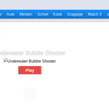
r
Auto
Meiden
Schiet
Kook
Grappige
Match 3
.
derwater Bubble Shooter
Play