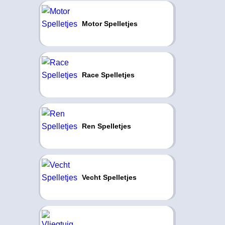
Motor Spelletjes
Race Spelletjes
Ren Spelletjes
Vecht Spelletjes