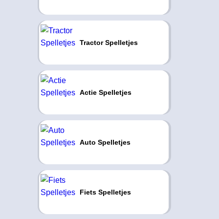
Tractor Spelletjes
Actie Spelletjes
Auto Spelletjes
Fiets Spelletjes