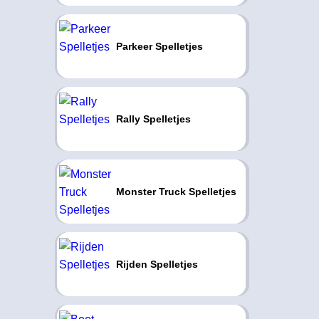
Parkeer Spelletjes
Rally Spelletjes
Monster Truck Spelletjes
Rijden Spelletjes