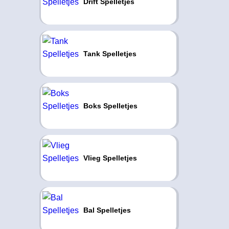
Drift Spelletjes
Tank Spelletjes
Boks Spelletjes
Vlieg Spelletjes
Bal Spelletjes