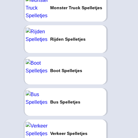
Monster Truck Spelletjes
Rijden Spelletjes
Boot Spelletjes
Bus Spelletjes
Verkeer Spelletjes