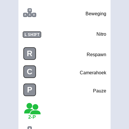
W
Beweging
A
S
D
L SHIFT
Nitro
R
Respawn
C
Camerahoek
P
Pauze
2-P