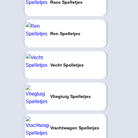
Race Spelletjes
Ren Spelletjes
Vecht Spelletjes
Vliegtuig Spelletjes
Vrachtwagen Spelletjes