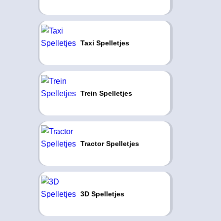
Taxi Spelletjes
Trein Spelletjes
Tractor Spelletjes
3D Spelletjes