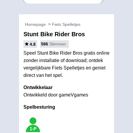
Homepage
Fiets Spelletjes
Stunt Bike Rider Bros
586
Stimmen
4.8
Speel Stunt Bike Rider Bros gratis online
zonder installatie of download; ontdek
vergelijkbare Fiets Spelletjes en geniet
direct van het spel.
Ontwikkelaar
Ontwikkeld door gameVgames
Spelbesturing
1-P