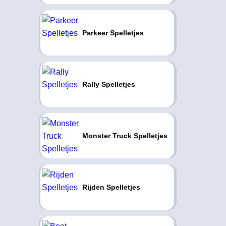
Parkeer Spelletjes
Rally Spelletjes
Monster Truck Spelletjes
Rijden Spelletjes