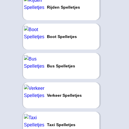
Rijden Spelletjes
Boot Spelletjes
Bus Spelletjes
Verkeer Spelletjes
Taxi Spelletjes