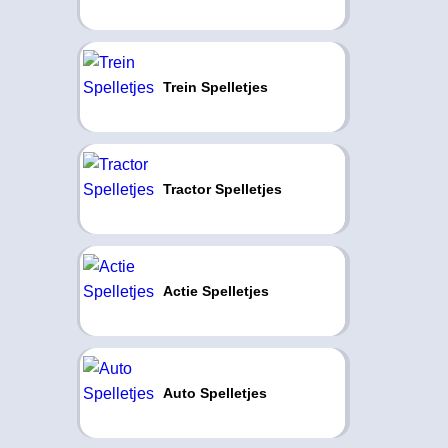
Trein Spelletjes
Tractor Spelletjes
Actie Spelletjes
Auto Spelletjes