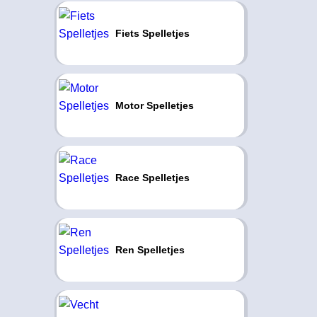
Fiets Spelletjes
Motor Spelletjes
Race Spelletjes
Ren Spelletjes