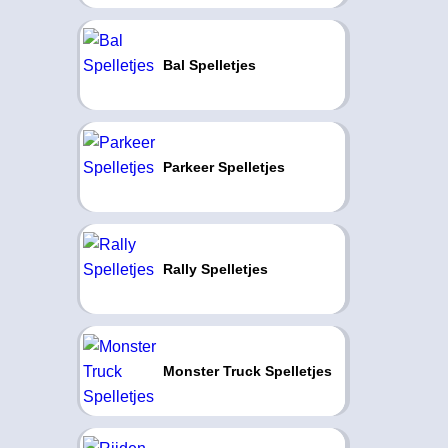
Bal Spelletjes
Parkeer Spelletjes
Rally Spelletjes
Monster Truck Spelletjes