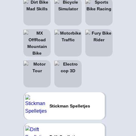
Stickman Spelletjes