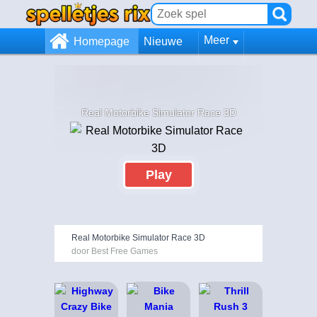
Meer
Homepage
Nieuwe
Real Motorbike Simulator Race 3D
Play
Real Motorbike Simulator Race 3D
door Best Free Games