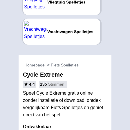
Vliegtuig Spelletjes
Vrachtwagen Spelletjes
Homepage
Fiets Spelletjes
Cycle Extreme
135
Stimmen
4.4
Speel Cycle Extreme gratis online
zonder installatie of download; ontdek
vergelijkbare Fiets Spelletjes en geniet
direct van het spel.
Ontwikkelaar