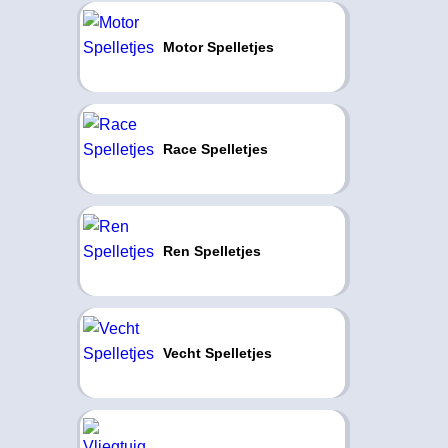
Motor Spelletjes
Race Spelletjes
Ren Spelletjes
Vecht Spelletjes