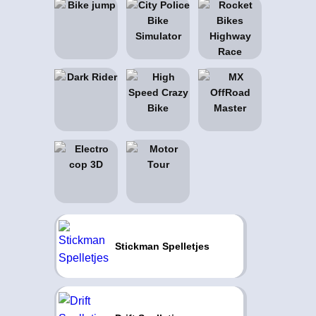
Stickman Spelletjes