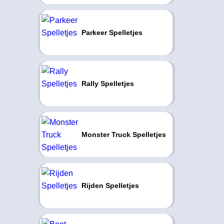
Parkeer Spelletjes
Rally Spelletjes
Monster Truck Spelletjes
Rijden Spelletjes