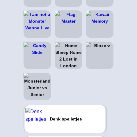
Denk spelletjes