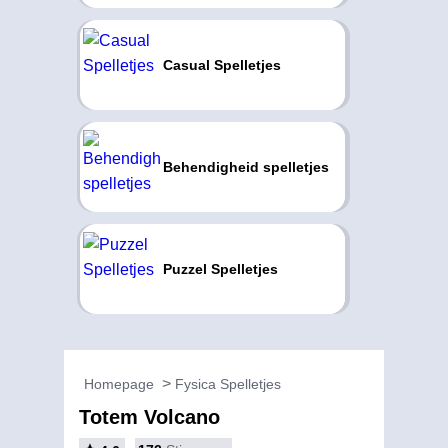
Casual Spelletjes
Behendigheid spelletjes
Puzzel Spelletjes
Homepage
Fysica Spelletjes
Totem Volcano