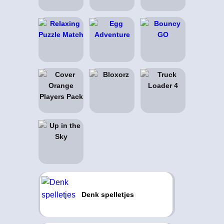
Denk spelletjes