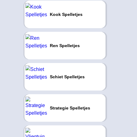
Kook Spelletjes
Ren Spelletjes
Schiet Spelletjes
Strategie Spelletjes