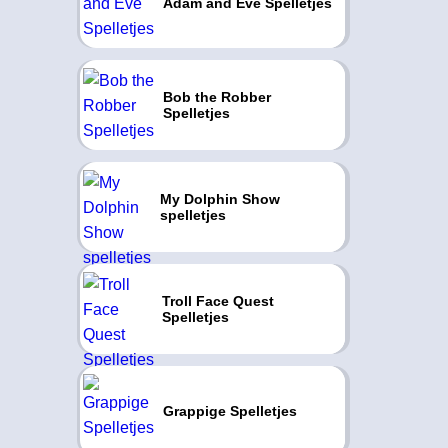
Adam and Eve Spelletjes
Bob the Robber
Spelletjes
My Dolphin Show
spelletjes
Troll Face Quest
Spelletjes
Grappige Spelletjes