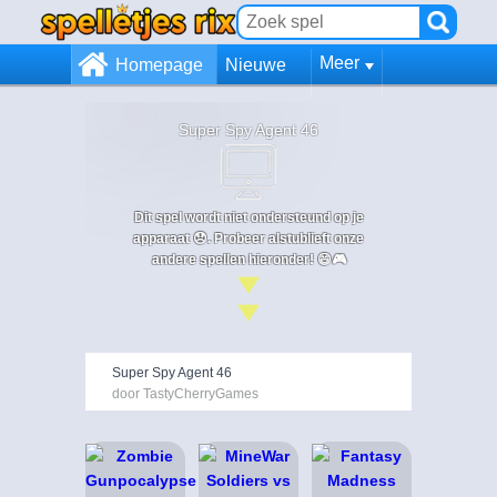
Meer
Homepage
Nieuwe
Super Spy Agent 46
Dit spel wordt niet ondersteund op je
apparaat 😞. Probeer alstublieft onze
andere spellen hieronder! 😄🎮
Super Spy Agent 46
door TastyCherryGames