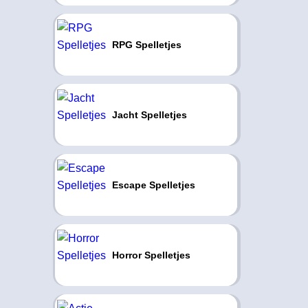
RPG Spelletjes
Jacht Spelletjes
Escape Spelletjes
Horror Spelletjes