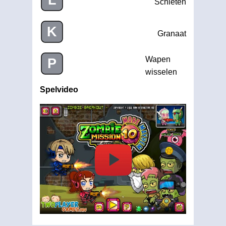
Schieten
K
Granaat
Wapen
P
wisselen
Spelvideo