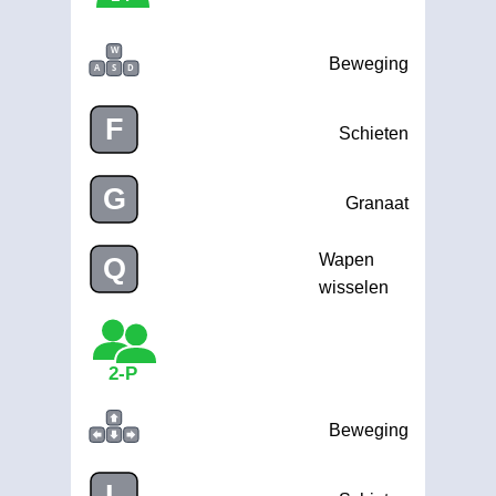
W
Beweging
A
S
D
F
Schieten
G
Granaat
Wapen
Q
wisselen
2-P
Beweging
L