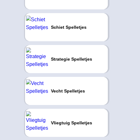
Schiet Spelletjes
Strategie Spelletjes
Vecht Spelletjes
Vliegtuig Spelletjes