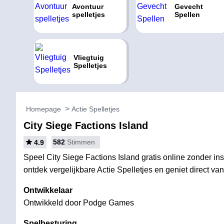
Avontuur
Gevecht
spelletjes
Spellen
Vliegtuig
Spelletjes
Homepage
Actie Spelletjes
City Siege Factions Island
582
Stimmen
4.9
Speel City Siege Factions Island gratis online zonder ins
ontdek vergelijkbare Actie Spelletjes en geniet direct van
Ontwikkelaar
Ontwikkeld door Podge Games
Spelbesturing