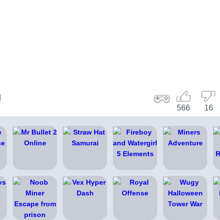
d
566
16