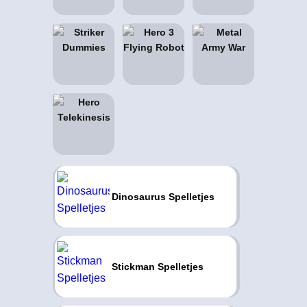
Dinosaurus Spelletjes
Stickman Spelletjes