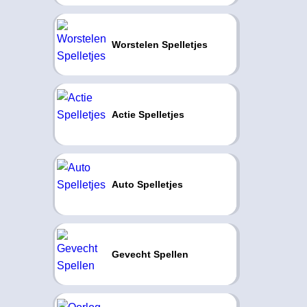
Worstelen Spelletjes
Actie Spelletjes
Auto Spelletjes
Gevecht Spellen