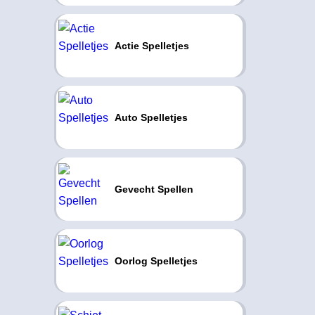
Actie Spelletjes
Auto Spelletjes
Gevecht Spellen
Oorlog Spelletjes