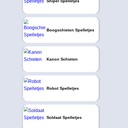
Sniper Spelletjes
Boogschieten Spelletjes
Kanon Schieten
Robot Spelletjes
Soldaat Spelletjes