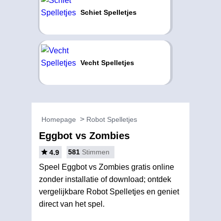
Schiet Spelletjes
Vecht Spelletjes
Homepage
Robot Spelletjes
Eggbot vs Zombies
581
Stimmen
4.9
Speel Eggbot vs Zombies gratis online
zonder installatie of download; ontdek
vergelijkbare Robot Spelletjes en geniet
direct van het spel.