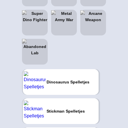
Dinosaurus Spelletjes
Stickman Spelletjes