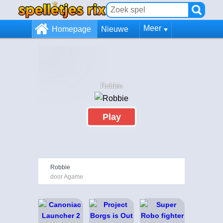
Meer
Homepage
Nieuwe
Robbie
Play
Robbie
door Agame