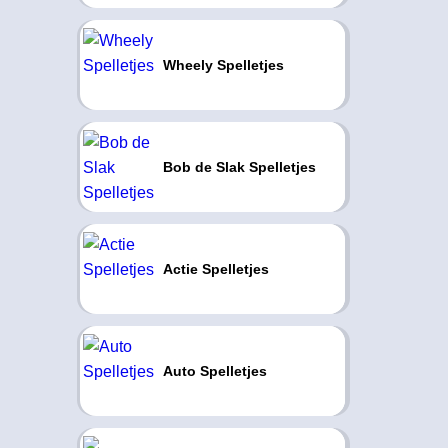
Wheely Spelletjes
Bob de Slak Spelletjes
Actie Spelletjes
Auto Spelletjes