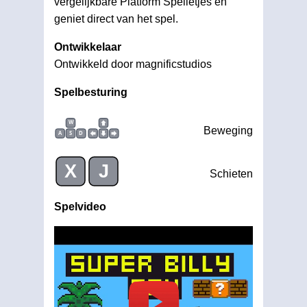
vergelijkbare Platform Spelletjes en
geniet direct van het spel.
Ontwikkelaar
Ontwikkeld door magnificstudios
Spelbesturing
W
Beweging
A
S
D
X
J
Schieten
Spelvideo