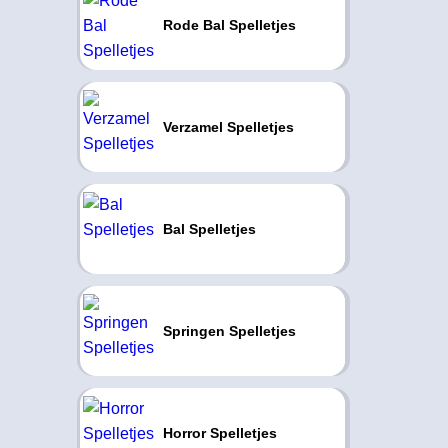
Rode Bal Spelletjes
Verzamel Spelletjes
Bal Spelletjes
Springen Spelletjes
Horror Spelletjes