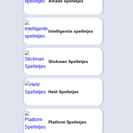
Arcade spelletjes
Intelligentie spelletjes
Stickman Spelletjes
Held Spelletjes
Platform Spelletjes