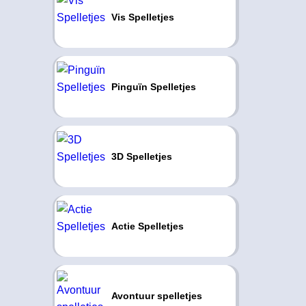
Vis Spelletjes
Pinguïn Spelletjes
3D Spelletjes
Actie Spelletjes
Avontuur spelletjes