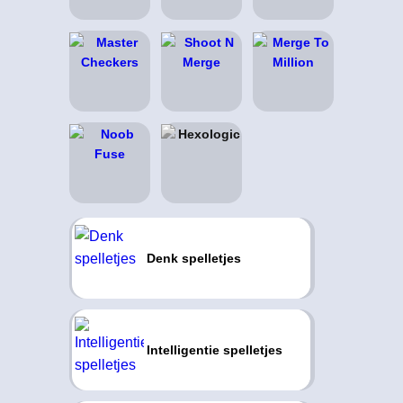
Denk spelletjes
Intelligentie spelletjes