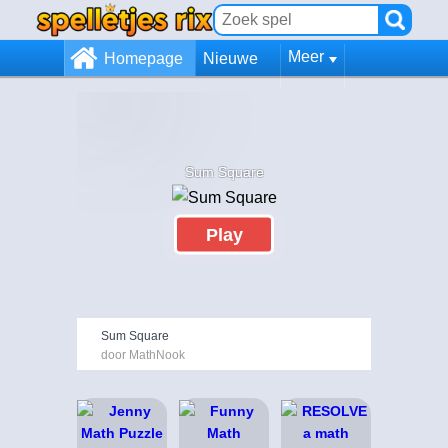
Meer
Homepage
Nieuwe
Sum Square
Play
Sum Square
door MathNook