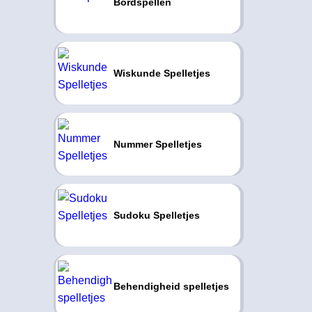
Bordspellen
Wiskunde Spelletjes
Nummer Spelletjes
Sudoku Spelletjes
Behendigheid spelletjes