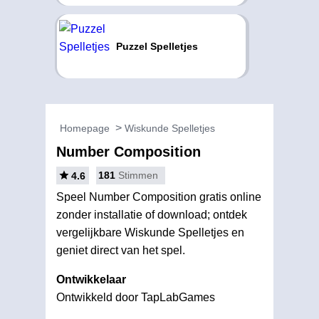
Puzzel Spelletjes
Homepage
Wiskunde Spelletjes
Number Composition
181
Stimmen
4.6
Speel Number Composition gratis online
zonder installatie of download; ontdek
vergelijkbare Wiskunde Spelletjes en
geniet direct van het spel.
Ontwikkelaar
Ontwikkeld door TapLabGames