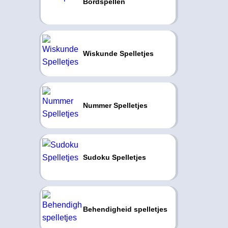
Bordspellen
Wiskunde Spelletjes
Nummer Spelletjes
Sudoku Spelletjes
Behendigheid spelletjes