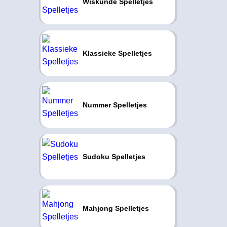
Wiskunde Spelletjes
Klassieke Spelletjes
Nummer Spelletjes
Sudoku Spelletjes
Mahjong Spelletjes