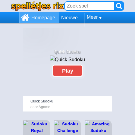
Meer
Homepage
Nieuwe
Quick Sudoku
Play
Quick Sudoku
door Agame