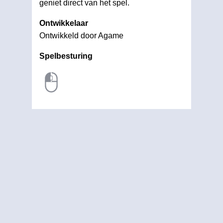
geniet direct van het spel.
Ontwikkelaar
Ontwikkeld door Agame
Spelbesturing