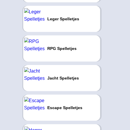
Leger Spelletjes
RPG Spelletjes
Jacht Spelletjes
Escape Spelletjes