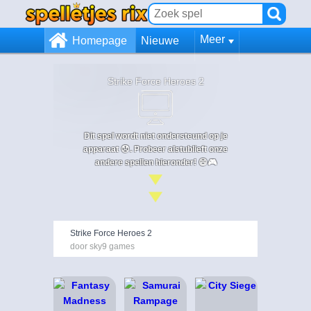
Meer
Homepage
Nieuwe
Strike Force Heroes 2
Dit spel wordt niet ondersteund op je
apparaat 😞. Probeer alstublieft onze
andere spellen hieronder! 😄🎮
Strike Force Heroes 2
door sky9 games