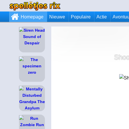
Homepage
Nieuwe
Populaire
Actie
Avontuu
Shoo