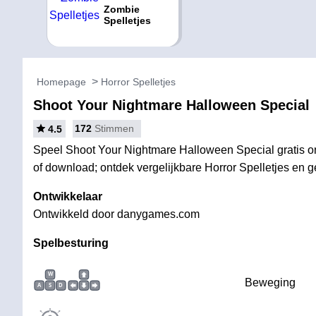
Zombie
Spelletjes
Homepage
Horror Spelletjes
Shoot Your Nightmare Halloween Special
172
Stimmen
4.5
Speel Shoot Your Nightmare Halloween Special gratis onl
of download; ontdek vergelijkbare Horror Spelletjes en ge
Ontwikkelaar
Ontwikkeld door danygames.com
Spelbesturing
W
Beweging
A
S
D