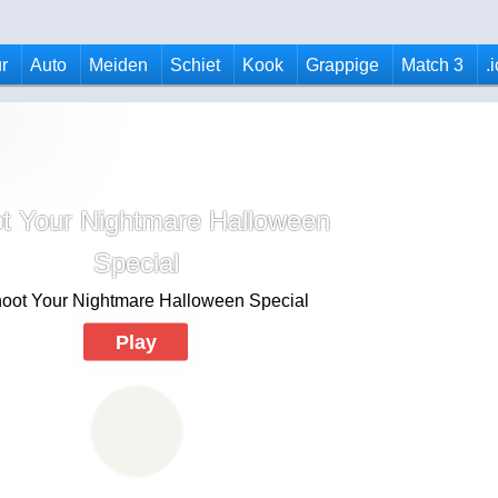
r
Auto
Meiden
Schiet
Kook
Grappige
Match 3
.
t Your Nightmare Halloween
Special
Play