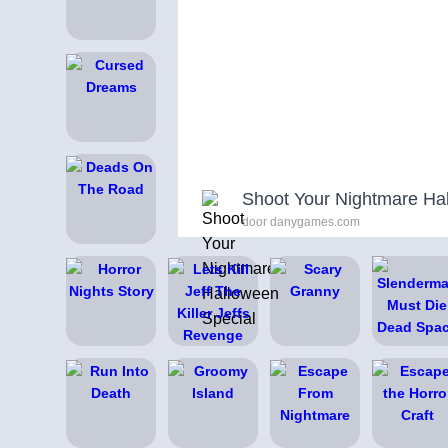
Shoot Your Nightmare Ha
door danygames.com