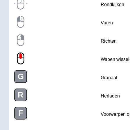
Rondkijken
Vuren
Richten
Wapen wissel
G
Granaat
R
Herladen
F
Voorwerpen 