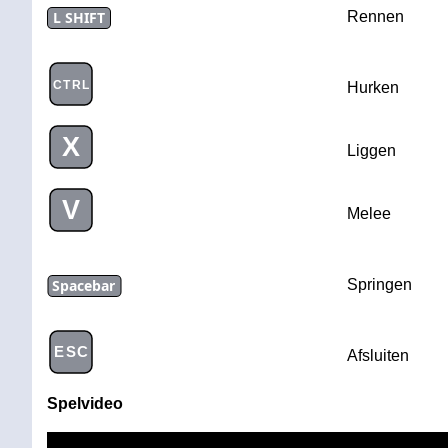
L SHIFT
Rennen
CTRL
Hurken
X
Liggen
V
Melee
Spacebar
Springen
ESC
Afsluiten
Spelvideo