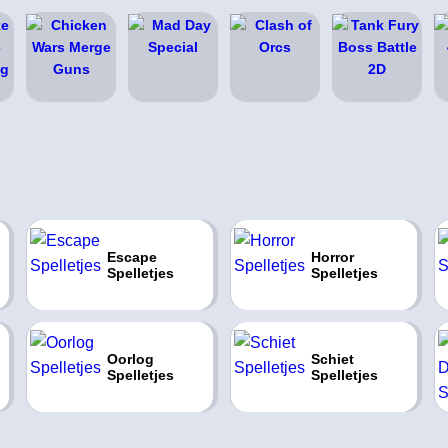
Escape
Horror
Spelletjes
Spelletjes
Oorlog
Schiet
Spelletjes
Spelletjes