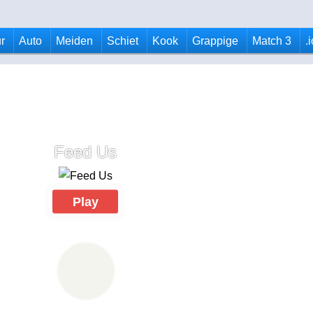
r
Auto
Meiden
Schiet
Kook
Grappige
Match 3
.
Feed Us
Play