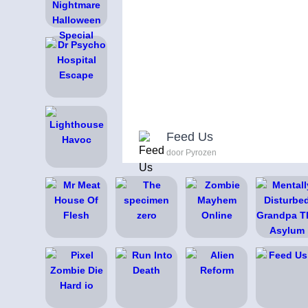
Feed Us
door Pyrozen