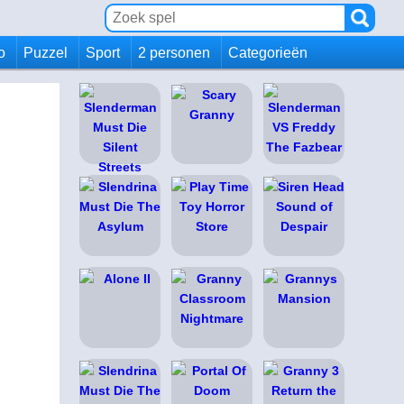
io
Puzzel
Sport
2 personen
Categorieën