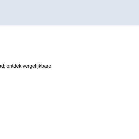
ad; ontdek vergelijkbare