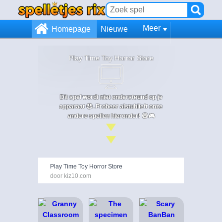
Meer
Homepage
Nieuwe
Play Time Toy Horror Store
Dit spel wordt niet ondersteund op je
apparaat 😞. Probeer alstublieft onze
andere spellen hieronder! 😄🎮
Play Time Toy Horror Store
door kiz10.com