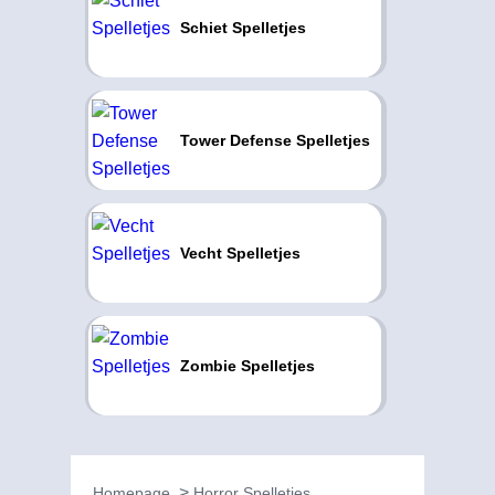
Schiet Spelletjes
Tower Defense Spelletjes
Vecht Spelletjes
Zombie Spelletjes
Homepage
Horror Spelletjes