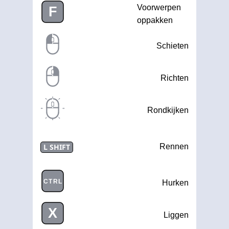
Voorwerpen
F
oppakken
Schieten
Richten
Rondkijken
L SHIFT
Rennen
CTRL
Hurken
X
Liggen