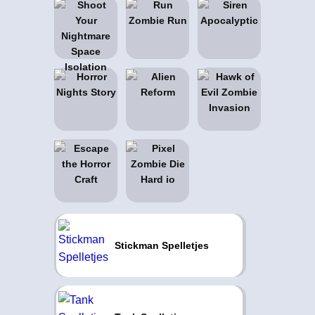
Stickman Spelletjes